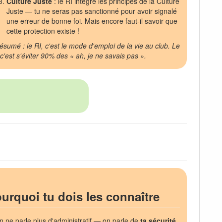
Culture Juste
: le RI intègre les principes de la Culture
Juste — tu ne seras pas sanctionné pour avoir signalé
une erreur de bonne foi. Mais encore faut-il savoir que
cette protection existe !
ésumé : le RI, c'est le mode d'emploi de la vie au club. Le
, c'est s'éviter 90% des « ah, je ne savais pas ».
urquoi tu dois les connaître
on ne parle plus d'administratif — on parle de
ta sécurité