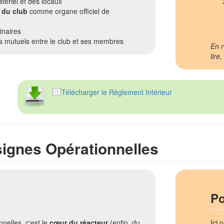
atériel et des locaux
 du club
comme organe officiel de
inaires
 mutuels entre le club et ses membres
En r
lire
Télécharger le Règlement Intérieur
signes Opérationnelles
Po
nelles, c'est le
cœur du réacteur
(enfin, du
Ici 