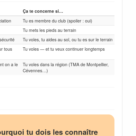
Ça te concerne si…
ciation
Tu es membre du club (spoiler : oui)
Tu mets les pieds au terrain
sécurité
Tu voles, tu aides au sol, ou tu es sur le terrain
ur tous
Tu voles — et tu veux continuer longtemps
nt on a le
Tu voles dans la région (TMA de Montpellier,
Cévennes…)
urquoi tu dois les connaître