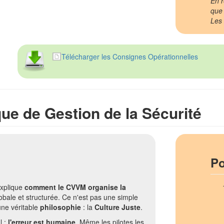
En r
que 
Les 
Télécharger les Consignes Opérationnelles
ique de Gestion de la Sécurité
Po
explique
comment le CVVM organise la
bale et structurée. Ce n'est pas une simple
une véritable
philosophie
: la
Culture Juste
.
l :
l'erreur est humaine
. Même les pilotes les