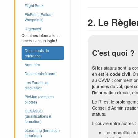
Flight Book
PicPoint (Editeur
2. Le Règle
Waypoints)
Urgences
Certaines informations
nécéssitent un login !
C'est quoi ?
Documents de
référence
Annuaire
Si les statuts sont la co
en est le
code civil
. C
Documents à bord
au CVVM : comment on u
Les Forums de
journées de vol, quel 
discussion
l'information circule, etc
PicMan (comptes
Le RI est le prolongemen
pilotes)
Conseil d'Administration
GESASSO
statuts.
(qualifications &
formation)
Il couvre entre autres :
eLearning (formation
Les modalités de 
théorique)