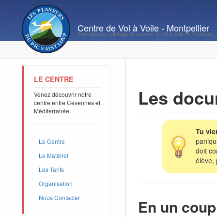
Formation au pilotage de planeur et vol à voile en Occitanie
LE CENTRE
Les docu
Venez découvrir notre
centre entre Cévennes et
Méditerranée.
Tu vie
paniqu
Le Centre
doit c
Le Matériel
élève, 
Les Tarifs
Organisation
Nous Contacter
En un coup